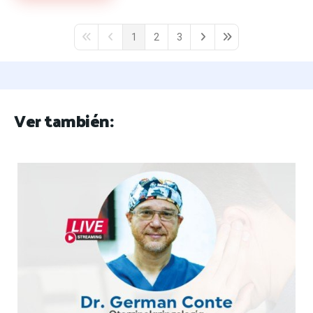
1
2
3
First Page
Previous Page
Next Page
Last Page
Ver también: