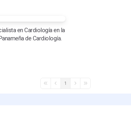
alista en Cardiología en la
 Panameña de Cardiología.
1
First Page
Previous Page
Next Page
Last Page